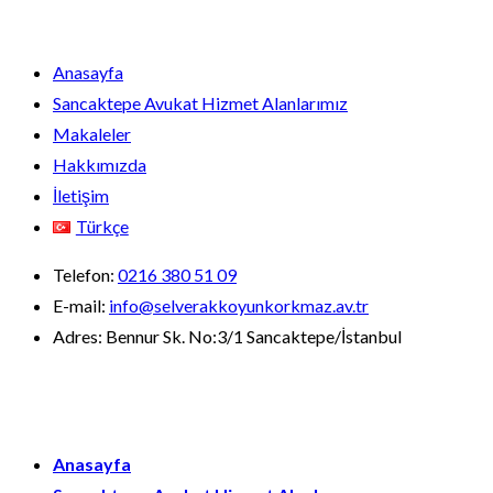
Anasayfa
Sancaktepe Avukat Hizmet Alanlarımız
Makaleler
Hakkımızda
İletişim
Türkçe
Telefon:
0216 380 51 09
E-mail:
info@selverakkoyunkorkmaz.av.tr
Adres:
Bennur Sk. No:3/1 Sancaktepe/İstanbul
Anasayfa