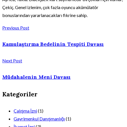
Çekiç. Genel izlenim, çok fazla oyuncu akümülatör
bonuslarından yararlanacakları fikrine sahip.
Previous Post
Kamulaştırma Bedelinin Tespiti Davası
Next Post
Müdahalenin Meni Davası
Kategoriler
Çalışma İzni
(1)
Gayrimenkul Danışmanlığı
(1)
İkamet İzni
(3)