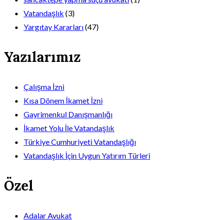
Vatandaşlık
(3)
Yargıtay Kararları
(47)
Yazılarımız
Çalışma İzni
Kısa Dönem İkamet İzni
Gayrimenkul Danışmanlığı
İkamet Yolu İle Vatandaşlık
Türkiye Cumhuriyeti Vatandaşlığı
Vatandaşlık İçin Uygun Yatırım Türleri
Özel
Adalar Avukat