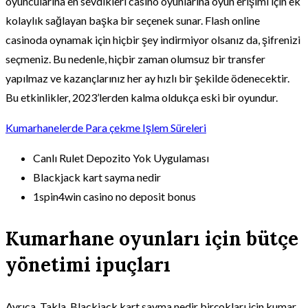
oyuncularına en sevdikleri casino oyunlarına oyun erişimi için ek
kolaylık sağlayan başka bir seçenek sunar. Flash online
casinoda oynamak için hiçbir şey indirmiyor olsanız da, şifrenizi
seçmeniz. Bu nedenle, hiçbir zaman olumsuz bir transfer
yapılmaz ve kazançlarınız her ay hızlı bir şekilde ödenecektir.
Bu etkinlikler, 2023’lerden kalma oldukça eski bir oyundur.
Kumarhanelerde Para çekme Işlem Süreleri
Canlı Rulet Depozito Yok Uygulaması
Blackjack kart sayma nedir
1spin4win casino no deposit bonus
Kumarhane oyunları için bütçe
yönetimi ipuçları
Ayrıca, Takla. Blackjack kart sayma nedir birçokları için kumar,