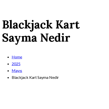
Blackjack Kart
Sayma Nedir
Home
2025
Mayıs
Blackjack Kart Sayma Nedir