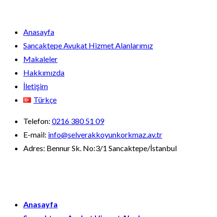
Anasayfa
Sancaktepe Avukat Hizmet Alanlarımız
Makaleler
Hakkımızda
İletişim
Türkçe
Telefon:
0216 380 51 09
E-mail:
info@selverakkoyunkorkmaz.av.tr
Adres:
Bennur Sk. No:3/1 Sancaktepe/İstanbul
Anasayfa