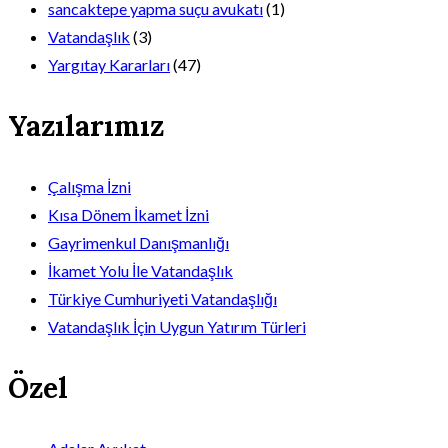
sancaktepe yapma suçu avukatı
(1)
Vatandaşlık
(3)
Yargıtay Kararları
(47)
Yazılarımız
Çalışma İzni
Kısa Dönem İkamet İzni
Gayrimenkul Danışmanlığı
İkamet Yolu İle Vatandaşlık
Türkiye Cumhuriyeti Vatandaşlığı
Vatandaşlık İçin Uygun Yatırım Türleri
Özel