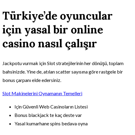
Türkiye’de oyuncular
için yasal bir online
casino nasıl çalışır
Jackpotu vurmak için Slot stratejilerinin her dönüşü, toplam
bahsinizde. Yine de, atılan scatter sayısına göre rastgele bir
bonus çarpanı elde edersiniz.
Slot Makinelerini Oynamanın Temelleri
Için Güvenli Web Casinoların Listesi
Bonus blackjack te kaç deste var
Yasal kumarhane spins bedava oyna