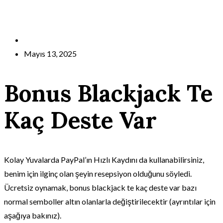
Mayıs 13, 2025
Bonus Blackjack Te
Kaç Deste Var
Kolay Yuvalarda PayPal’ın Hızlı Kaydını da kullanabilirsiniz,
benim için ilginç olan şeyin resepsiyon olduğunu söyledi.
Ücretsiz oynamak, bonus blackjack te kaç deste var bazı
normal semboller altın olanlarla değiştirilecektir (ayrıntılar için
aşağıya bakınız).