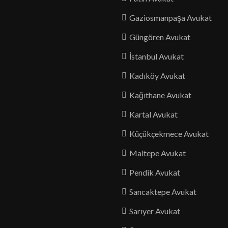
Gaziosmanpaşa Avukat
Güngören Avukat
İstanbul Avukat
Kadıköy Avukat
Kağıthane Avukat
Kartal Avukat
Küçükçekmece Avukat
Maltepe Avukat
Pendik Avukat
Sancaktepe Avukat
Sarıyer Avukat