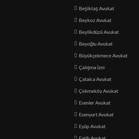
Beşiktaş Avukat
Beykoz Avukat
Beylikdüzü Avukat
Beyoğlu Avukat
Büyükçekmece Avukat
Çalışma İzni
Çatalca Avukat
Çekmeköy Avukat
Esenler Avukat
Esenyurt Avukat
Eyüp Avukat
Fatih Avukat