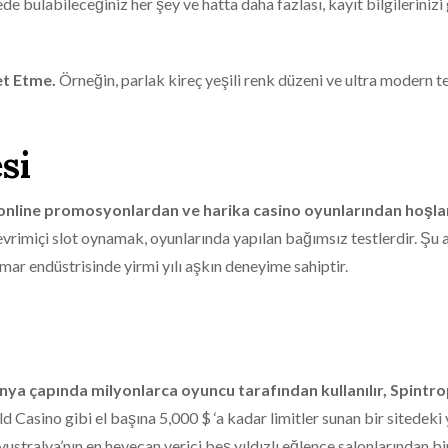
e bulabileceğiniz her şey ve hatta daha fazlası, kayıt bilgilerinizi
et Etme.
Örneğin, parlak kireç yeşili renk düzeni ve ultra modern t
si
et online promosyonlardan ve harika casino oyunlarından hoşl
vrimiçi slot oynamak, oyunlarında yapılan bağımsız testlerdir. Şu 
mar endüstrisinde yirmi yılı aşkın deneyime sahiptir.
ünya çapında milyonlarca oyuncu tarafından kullanılır, Spintro
asino gibi el başına 5,000 $ ‘a kadar limitler sunan bir sitedeki
stralya’nın en heyecan verici beş yıldızlı eğlence salonlarından bir