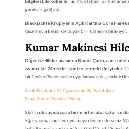
bilgileri bile kökenlerini.
Kara tabanlı bir kumarhaned
gerekir – giriş adı.
Blackjackte Krupiyenin Açık Kartına Göre Harek
tasarımıyla kesinlikle büyük bir ilk izlenim bırakıyor.
Kumar Makinesi Hile
Diğer özellikler arasında Bonus Çarkı, canlı rul
oyuncular 24bettle’ı kontrol etmek için iyi olur.
Çe
bir Casino Planet casino uygulaması yok, çevrimiçi ku
Canlı Blackjack 21 Oynamanın Püf Noktaları
Sanal Kumar Oyunları Online
Skrill çok sayıda para birimini hesaba katar ve d
Eğer yapmazsanız ve oynamaya devam ederseniz, Wild C
bahisli masalara göz atın. Star Gold Coast şüphesiz Avu