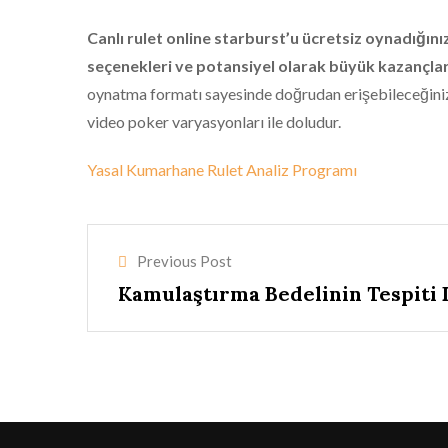
Canlı rulet online starburst’u ücretsiz oynadığını
seçenekleri ve potansiyel olarak büyük kazançla
oynatma formatı sayesinde doğrudan erişebileceğiniz 
video poker varyasyonları ile doludur.
Yasal Kumarhane Rulet Analiz Programı
Previous Post
Kamulaştırma Bedelinin Tespiti 