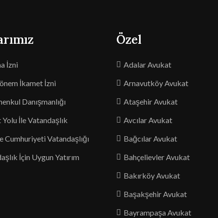
arımız
Özel
a İzni
Adalar Avukat
önem İkamet İzni
Arnavutköy Avukat
enkul Danışmanlığı
Ataşehir Avukat
 Yolu İle Vatandaşlık
Avcılar Avukat
e Cumhuriyeti Vatandaşlığı
Bağcılar Avukat
aşlık İçin Uygun Yatırım
Bahçelievler Avukat
Bakırköy Avukat
Başakşehir Avukat
Bayrampaşa Avukat