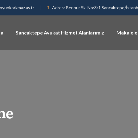
oyunkorkmaz.av.tr
Adres:
Bennur Sk. No:3/1 Sancaktepe/İstanb
fa
Sancaktepe Avukat Hizmet Alanlarımız
Makalele
ne