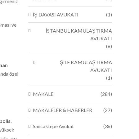
 girmeniz
İŞ DAVASI AVUKATI
(1)
eması ve
İSTANBUL KAMULAŞTIRMA
AVUKATI
(8)
ŞİLE KAMULAŞTIRMA
anan
AVUKATI
anda özel
(1)
MAKALE
(284)
MAKALELER & HABERLER
(27)
polis.
Sancaktepe Avukat
(36)
 yüksek
idir, ana