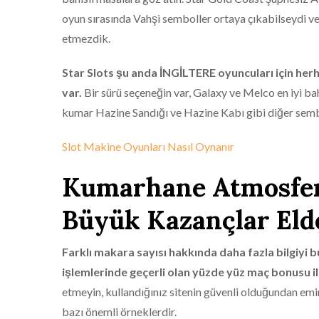
oyun sırasında Vahşi semboller ortaya çıkabilseydi ve
etmezdik.
Star Slots şu anda İNGİLTERE oyuncuları için her
var.
Bir sürü seçeneğin var, Galaxy ve Melco en iyi ba
kumar Hazine Sandığı ve Hazine Kabı gibi diğer semb
Slot Makine Oyunları Nasıl Oynanır
Kumarhane Atmosferi
Büyük Kazançlar Elde
Farklı makara sayısı hakkında daha fazla bilgiyi b
işlemlerinde geçerli olan yüzde yüz maç bonusu il
etmeyin, kullandığınız sitenin güvenli olduğundan emin
bazı önemli örneklerdir.