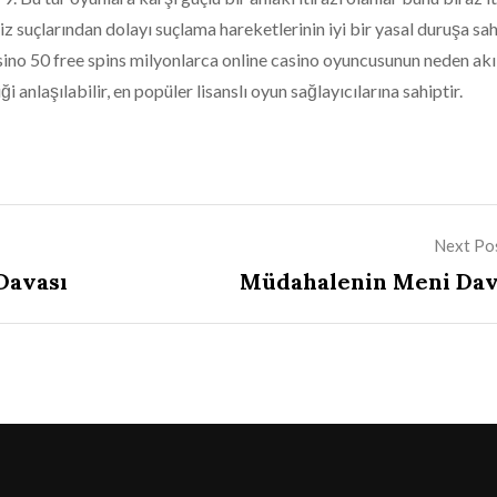
ciz suçlarından dolayı suçlama hareketlerinin iyi bir yasal duruşa sa
no 50 free spins milyonlarca online casino oyuncusunun neden akıl
 anlaşılabilir, en popüler lisanslı oyun sağlayıcılarına sahiptir.
Next Po
Davası
Müdahalenin Meni Dav