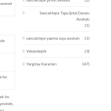
ükemmel
Sancaktepe Tapu İptal Davası
Avukatı
(1)
sancaktepe yapma suçu avukatı
(1)
ede
Vatandaşlık
(3)
Yargıtay Kararları
(47)
e bu
cak bu
ayesinde,
ici