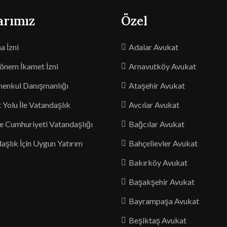
arımız
Özel
a İzni
Adalar Avukat
önem İkamet İzni
Arnavutköy Avukat
enkul Danışmanlığı
Ataşehir Avukat
 Yolu İle Vatandaşlık
Avcılar Avukat
e Cumhuriyeti Vatandaşlığı
Bağcılar Avukat
aşlık İçin Uygun Yatırım
Bahçelievler Avukat
Bakırköy Avukat
Başakşehir Avukat
Bayrampaşa Avukat
Beşiktaş Avukat