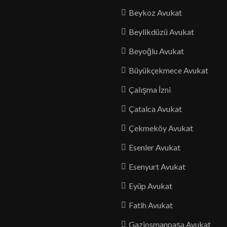
Beykoz Avukat
Beylikdüzü Avukat
Beyoğlu Avukat
Büyükçekmece Avukat
Çalışma İzni
Çatalca Avukat
Çekmeköy Avukat
Esenler Avukat
Esenyurt Avukat
Eyüp Avukat
Fatih Avukat
Gaziosmanpaşa Avukat