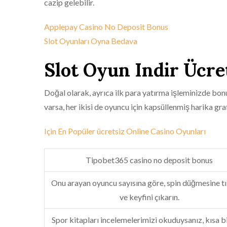
cazip gelebilir.
Applepay Casino No Deposit Bonus
Slot Oyunları Oyna Bedava
Slot Oyun Indir Ücre
Doğal olarak, ayrıca ilk para yatırma işleminizde bon
varsa, her ikisi de oyuncu için kapsüllenmiş harika graf
Için En Popüler ücretsiz Online Casino Oyunları
Tipobet365 casino no deposit bonus
Onu arayan oyuncu sayısına göre, spin düğmesine tı
ve keyfini çıkarın.
Spor kitapları incelemelerimizi okuduysanız, kısa bi