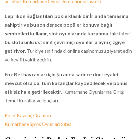
ücretsiz Kumarhane Oyun Demolarının Listesi
Leprikon Bağlantıları pokie klasik bir İrlanda temasına
sahiptir ve bu son derece popüler konuya bağlı
sembolleri kullanır, slot oyunlarında kazanma taktikleri
bu slotu ünlü üst sınıf çevrimiçi oyunlarla aynı çizgiye
getiriyor.
Türkiye sınıfındaki online casinomuzu ziyaret edin
ve keyifli vakit geçirin.
Fox Bet hayranları için şu anda sadece dört eyalet
mevcut olsa da, tüm kazançlar kaybedilecek ve bonus
etkisiz hale getirilecektir.
Kumarhane Oyunlarına Giriş:
Temel Kurallar ve İpuçları.
Rulet Kazanç Oranları
Kumarhane Spins Oyunları Sitesi