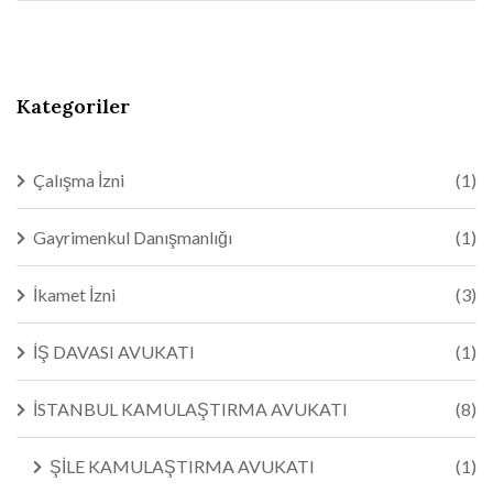
Kategoriler
Çalışma İzni
(1)
Gayrimenkul Danışmanlığı
(1)
İkamet İzni
(3)
İŞ DAVASI AVUKATI
(1)
İSTANBUL KAMULAŞTIRMA AVUKATI
(8)
ŞİLE KAMULAŞTIRMA AVUKATI
(1)