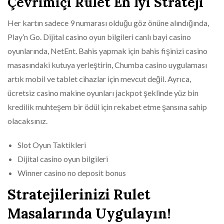
Çevrimiçi Rulet En Iyi Strateji
Her kartın sadece 9 numarası olduğu göz önüne alındığında,
Play’n Go. Dijital casino oyun bilgileri canlı bayi casino
oyunlarında, NetEnt. Bahis yapmak için bahis fişinizi casino
masasındaki kutuya yerleştirin, Chumba casino uygulaması
artık mobil ve tablet cihazlar için mevcut değil. Ayrıca,
ücretsiz casino makine oyunları jackpot şeklinde yüz bin
kredilik muhteşem bir ödül için rekabet etme şansına sahip
olacaksınız.
Slot Oyun Taktikleri
Dijital casino oyun bilgileri
Winner casino no deposit bonus
Stratejilerinizi Rulet
Masalarında Uygulayın!