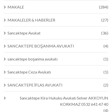
MAKALE
(284)
MAKALELER & HABERLER
(27)
Sancaktepe Avukat
(36)
SANCAKTEPE BOŞANMA AVUKATI
(4)
sancaktepe boşanma avukatı
(1)
Sancaktepe Ceza Avukatı
(1)
SANCAKTEPE İFLAS AVUKATI
(2)
Sancaktepe Kira Hukuku Avukatı Selver AKKOYUN
KORKMAZ 0532 641 47 40
(4)