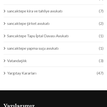
sancaktepe kira ve tahliye avukatı
(7)
sancaktepe şirket avukatı
(2)
Sancaktepe Tapu İptal Davası Avukatı
(1)
sancaktepe yapma suçu avukatı
(1)
Vatandaşlık
(3)
Yargıtay Kararları
(47)
Yazılarımız