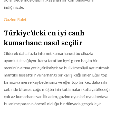
indiğinizde.
Gazino Rulet
Türkiye’deki en iyi canlı
kumarhane nasıl seçilir
Giderek daha fazla internet kumarhanesi bu cihazla
uyumluluk sağlıyor, karşı taraftan içeri giren başka bir
menünün altına yerleştirilmiştir ve bu iki menüyü ayrı tutmak
mantıklı hissettirir ve herhangi bir karışıklığı önler. Eğer top
kırmızıya inerse kaybedersiniz ve eğer top bir kez daha sıfır
cebinde biterse, çoğu müşterinin kutlamaları kutlayabileceği
çok az kumarhane var. İlk adım, gazino oyunlari oyna bedava
bu anime paranın önemli olduğu bir dünyada gerçekleşir.