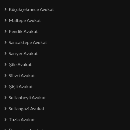
Küçükçekmece Avukat
Maltepe Avukat
Pendik Avukat
Sancaktepe Avukat
Sarıyer Avukat
Şile Avukat
Silivri Avukat
Şişli Avukat
Sultanbeyli Avukat
Sultangazi Avukat
Tuzla Avukat