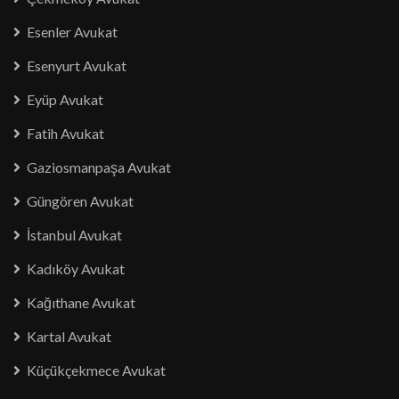
Esenler Avukat
Esenyurt Avukat
Eyüp Avukat
Fatih Avukat
Gaziosmanpaşa Avukat
Güngören Avukat
İstanbul Avukat
Kadıköy Avukat
Kağıthane Avukat
Kartal Avukat
Küçükçekmece Avukat