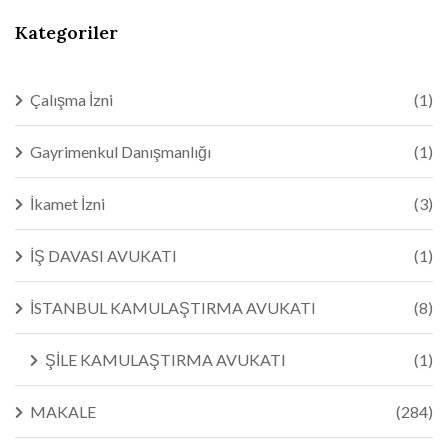
Kategoriler
Çalışma İzni
(1)
Gayrimenkul Danışmanlığı
(1)
İkamet İzni
(3)
İŞ DAVASI AVUKATI
(1)
İSTANBUL KAMULAŞTIRMA AVUKATI
(8)
ŞİLE KAMULAŞTIRMA AVUKATI
(1)
MAKALE
(284)