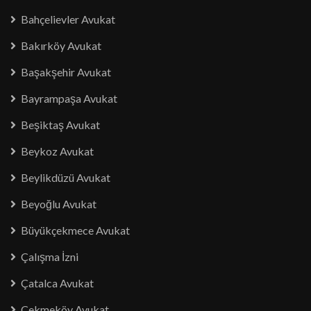
Bahçelievler Avukat
Bakırköy Avukat
Başakşehir Avukat
Bayrampaşa Avukat
Beşiktaş Avukat
Beykoz Avukat
Beylikdüzü Avukat
Beyoğlu Avukat
Büyükçekmece Avukat
Çalışma İzni
Çatalca Avukat
Çekmeköy Avukat