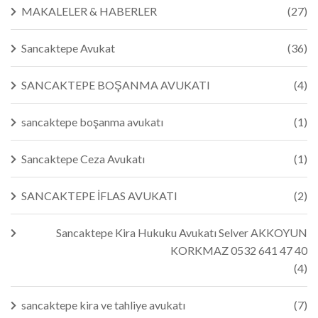
MAKALELER & HABERLER
(27)
Sancaktepe Avukat
(36)
SANCAKTEPE BOŞANMA AVUKATI
(4)
sancaktepe boşanma avukatı
(1)
Sancaktepe Ceza Avukatı
(1)
SANCAKTEPE İFLAS AVUKATI
(2)
Sancaktepe Kira Hukuku Avukatı Selver AKKOYUN
KORKMAZ 0532 641 47 40
(4)
sancaktepe kira ve tahliye avukatı
(7)