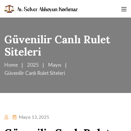
Güvenilir Canlı Rulet
Siteleri
Home
2025
Mayıs
Güvenilir Canlı Rulet Siteleri
Mayıs 13, 2025