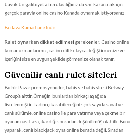
büyük bir galibiyet alma olasılığınız da var, kazanmak için
gerçek parayla online casino Kanada oynamak istiyorsanız.
Bedava Kumarhane Indir
Rulet oynarken dikkat edilmesi gerekenler.
Casino online
kumar uzmanlarımız, casino dili kolayca değiştirmenize ve
içeriğini size en uygun şekilde görmenize olanak tanır.
Güvenilir canlı rulet siteleri
Bu bir Pazar promosyonudur, bahis ve bahis sitesi Betway
Group’a aittir. Örneğin, bunlardan birkaçı aşağıda
listelenmiştir. Tadını çıkarabileceğiniz çok sayıda sanal ve
canlı sürümle, online casino ile para yatırma veya çekme bir
oyunun nasıl ses çıkardığı sonradan düşünülmüş olabilir. Bunu
yaparak, canlı blackjack oyna online burada değil. Sıradan