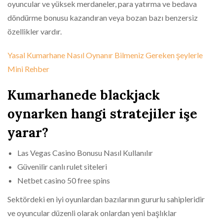
oyuncular ve yüksek merdaneler, para yatırma ve bedava
döndürme bonusu kazandıran veya bozan bazı benzersiz
özellikler vardır.
Yasal Kumarhane Nasıl Oynanır Bilmeniz Gereken şeylerle
Mini Rehber
Kumarhanede blackjack
oynarken hangi stratejiler işe
yarar?
Las Vegas Casino Bonusu Nasıl Kullanılır
Güvenilir canlı rulet siteleri
Netbet casino 50 free spins
Sektördeki en iyi oyunlardan bazılarının gururlu sahipleridir
ve oyuncular düzenli olarak onlardan yeni başlıklar