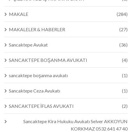
MAKALE
(284)
MAKALELER & HABERLER
(27)
Sancaktepe Avukat
(36)
SANCAKTEPE BOŞANMA AVUKATI
(4)
sancaktepe boşanma avukatı
(1)
Sancaktepe Ceza Avukatı
(1)
SANCAKTEPE İFLAS AVUKATI
(2)
Sancaktepe Kira Hukuku Avukatı Selver AKKOYUN
KORKMAZ 0532 641 47 40