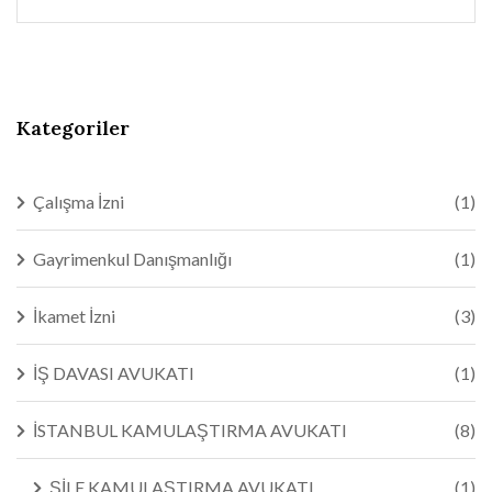
Kategoriler
Çalışma İzni
(1)
Gayrimenkul Danışmanlığı
(1)
İkamet İzni
(3)
İŞ DAVASI AVUKATI
(1)
İSTANBUL KAMULAŞTIRMA AVUKATI
(8)
ŞİLE KAMULAŞTIRMA AVUKATI
(1)