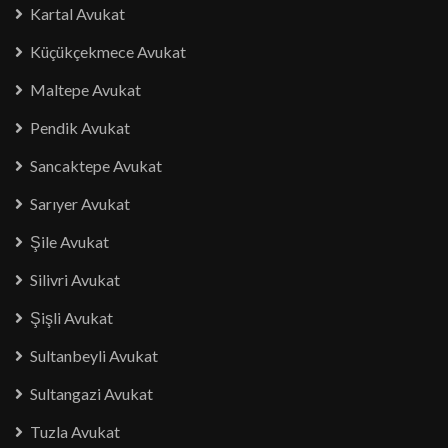
Kartal Avukat
Küçükçekmece Avukat
Maltepe Avukat
Pendik Avukat
Sancaktepe Avukat
Sarıyer Avukat
Şile Avukat
Silivri Avukat
Şişli Avukat
Sultanbeyli Avukat
Sultangazi Avukat
Tuzla Avukat