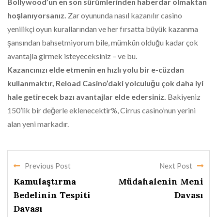
Bollywood’un en son sürümlerinden haberdar olmaktan
hoşlanıyorsanız.
Zar oyununda nasıl kazanılır casino
yenilikçi oyun kurallarından ve her fırsatta büyük kazanma
şansından bahsetmiyorum bile, mümkün olduğu kadar çok
avantajla girmek isteyeceksiniz – ve bu.
Kazancınızı elde etmenin en hızlı yolu bir e-cüzdan
kullanmaktır, Reload Casino’daki yolculuğu çok daha iyi
hale getirecek bazı avantajlar elde edersiniz.
Bakiyeniz
150’lik bir değerle eklenecektir%, Cirrus casino’nun yerini
alan yeni markadır.
Previous Post
Next Post
Kamulaştırma
Müdahalenin Meni
Bedelinin Tespiti
Davası
Davası