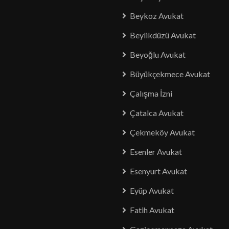
Beykoz Avukat
Beylikdüzü Avukat
Beyoğlu Avukat
Büyükçekmece Avukat
Çalışma İzni
Çatalca Avukat
Çekmeköy Avukat
Esenler Avukat
Esenyurt Avukat
Eyüp Avukat
Fatih Avukat