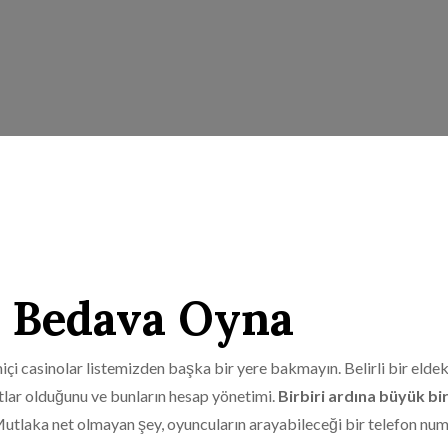
ı Bedava Oyna
i casinolar listemizden başka bir yere bakmayın. Belirli bir eldek
tlar olduğunu ve bunların hesap yönetimi.
Birbiri ardına büyük bi
utlaka net olmayan şey, oyuncuların arayabileceği bir telefon num