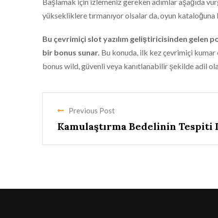
Başlamak için izlemeniz gereken adımlar aşağıda vurgu
yüksekliklere tırmanıyor olsalar da, oyun kataloğuna b
Bu çevrimiçi slot yazılım geliştiricisinden gelen po
bir bonus sunar.
Bu konuda, ilk kez çevrimiçi kumar
bonus wild, güvenli veya kanıtlanabilir şekilde adil ola
Previous Post
Kamulaştırma Bedelinin Tespiti 