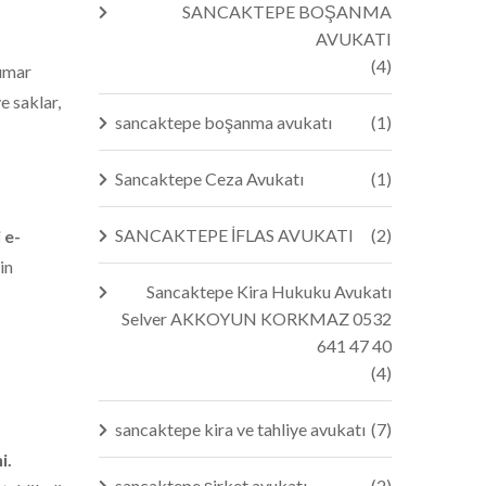
SANCAKTEPE BOŞANMA
AVUKATI
(4)
umar
e saklar,
sancaktepe boşanma avukatı
(1)
Sancaktepe Ceza Avukatı
(1)
SANCAKTEPE İFLAS AVUKATI
(2)
 e-
in
Sancaktepe Kira Hukuku Avukatı
Selver AKKOYUN KORKMAZ 0532
641 47 40
(4)
sancaktepe kira ve tahliye avukatı
(7)
i.
sancaktepe şirket avukatı
(2)