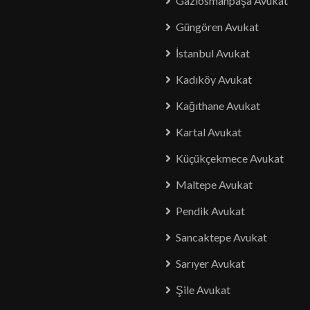
Gaziosmanpaşa Avukat
Güngören Avukat
İstanbul Avukat
Kadıköy Avukat
Kağıthane Avukat
Kartal Avukat
Küçükçekmece Avukat
Maltepe Avukat
Pendik Avukat
Sancaktepe Avukat
Sarıyer Avukat
Şile Avukat