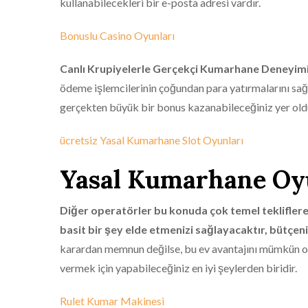
kullanabilecekleri bir e-posta adresi vardır.
Bonuslu Casino Oyunları
Canlı Krupiyelerle Gerçekçi Kumarhane Deneyim
ödeme işlemcilerinin çoğundan para yatırmalarını sağ
gerçekten büyük bir bonus kazanabileceğiniz yer old
ücretsiz Yasal Kumarhane Slot Oyunları
Yasal Kumarhane Oy
Diğer operatörler bu konuda çok temel tekliflere 
basit bir şey elde etmenizi sağlayacaktır, bütçe
karardan memnun değilse, bu ev avantajını mümkün old
vermek için yapabileceğiniz en iyi şeylerden biridir.
Rulet Kumar Makinesi