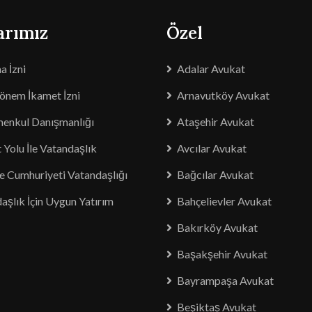
arımız
Özel
a İzni
Adalar Avukat
önem İkamet İzni
Arnavutköy Avukat
enkul Danışmanlığı
Ataşehir Avukat
 Yolu İle Vatandaşlık
Avcılar Avukat
e Cumhuriyeti Vatandaşlığı
Bağcılar Avukat
aşlık İçin Uygun Yatırım
Bahçelievler Avukat
Bakırköy Avukat
Başakşehir Avukat
Bayrampaşa Avukat
Beşiktaş Avukat