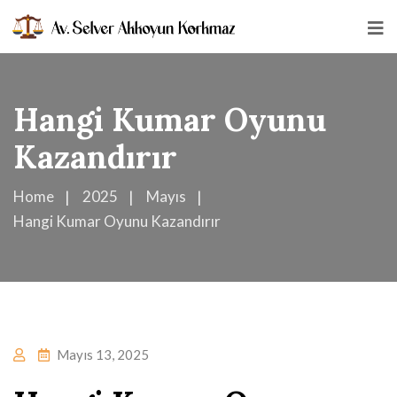
Hangi Kumar Oyunu
Kazandırır
Home
2025
Mayıs
Hangi Kumar Oyunu Kazandırır
Mayıs 13, 2025