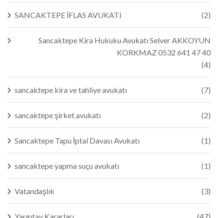
SANCAKTEPE İFLAS AVUKATI
(2)
Sancaktepe Kira Hukuku Avukatı Selver AKKOYUN
KORKMAZ 0532 641 47 40
(4)
sancaktepe kira ve tahliye avukatı
(7)
sancaktepe şirket avukatı
(2)
Sancaktepe Tapu İptal Davası Avukatı
(1)
sancaktepe yapma suçu avukatı
(1)
Vatandaşlık
(3)
Yargıtay Kararları
(47)