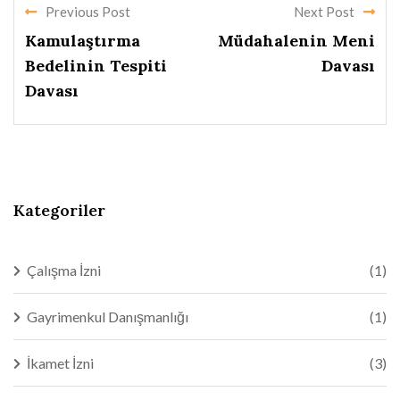
Previous Post
Next Post
Kamulaştırma
Müdahalenin Meni
Bedelinin Tespiti
Davası
Davası
Kategoriler
Çalışma İzni
(1)
Gayrimenkul Danışmanlığı
(1)
İkamet İzni
(3)