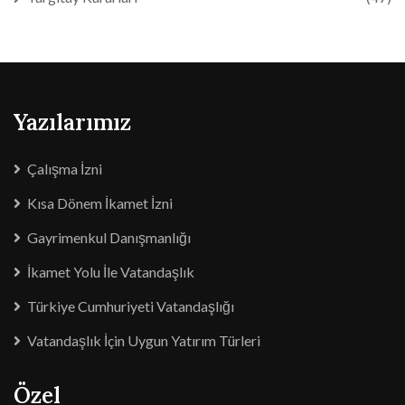
Yazılarımız
Çalışma İzni
Kısa Dönem İkamet İzni
Gayrimenkul Danışmanlığı
İkamet Yolu İle Vatandaşlık
Türkiye Cumhuriyeti Vatandaşlığı
Vatandaşlık İçin Uygun Yatırım Türleri
Özel