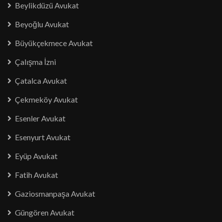
Beylikdüzü Avukat
Beyoğlu Avukat
Büyükçekmece Avukat
Çalışma İzni
Çatalca Avukat
Çekmeköy Avukat
Esenler Avukat
Esenyurt Avukat
Eyüp Avukat
Fatih Avukat
Gaziosmanpaşa Avukat
Güngören Avukat