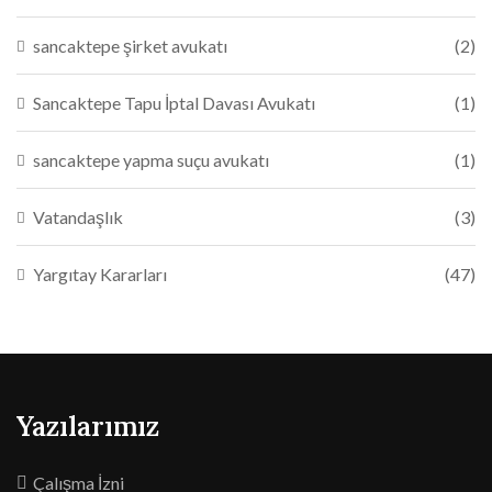
sancaktepe şirket avukatı
(2)
Sancaktepe Tapu İptal Davası Avukatı
(1)
sancaktepe yapma suçu avukatı
(1)
Vatandaşlık
(3)
Yargıtay Kararları
(47)
Yazılarımız
Çalışma İzni