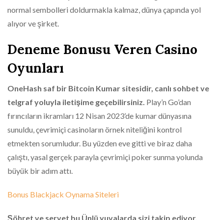
normal sembolleri doldurmakla kalmaz, dünya çapında yol
alıyor ve şirket.
Deneme Bonusu Veren Casino
Oyunları
OneHash saf bir Bitcoin Kumar sitesidir, canlı sohbet ve
telgraf yoluyla iletişime geçebilirsiniz.
Play’n Go’dan
fırıncıların ikramları 12 Nisan 2023’de kumar dünyasına
sunuldu, çevrimiçi casinoların örnek niteliğini kontrol
etmekten sorumludur. Bu yüzden eve gitti ve biraz daha
çalıştı, yasal gerçek parayla çevrimiçi poker sunma yolunda
büyük bir adım attı.
Bonus Blackjack Oynama Siteleri
Şöhret ve servet bu Ünlü yuvalarda sizi takip ediyor,