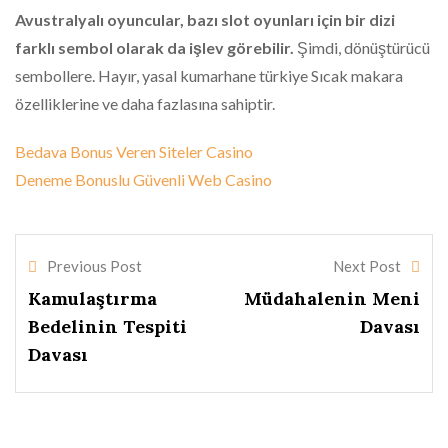
Avustralyalı oyuncular, bazı slot oyunları için bir dizi
farklı sembol olarak da işlev görebilir.
Şimdi, dönüştürücü
sembollere. Hayır, yasal kumarhane türkiye Sıcak makara
özelliklerine ve daha fazlasına sahiptir.
Bedava Bonus Veren Siteler Casino
Deneme Bonuslu Güvenli Web Casino
Previous Post
Next Post
Kamulaştırma
Müdahalenin Meni
Bedelinin Tespiti
Davası
Davası