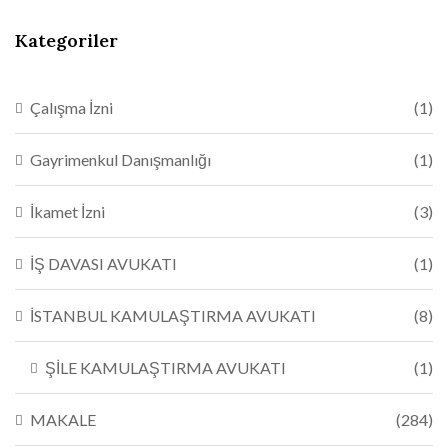
Kategoriler
Çalışma İzni
(1)
Gayrimenkul Danışmanlığı
(1)
İkamet İzni
(3)
İŞ DAVASI AVUKATI
(1)
İSTANBUL KAMULAŞTIRMA AVUKATI
(8)
ŞİLE KAMULAŞTIRMA AVUKATI
(1)
MAKALE
(284)