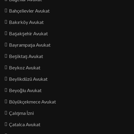
Bahçelievler Avukat
Bakırköy Avukat
Başakşehir Avukat
Bayrampaşa Avukat
Beşiktaş Avukat
Beykoz Avukat
Beylikdüzü Avukat
Beyoğlu Avukat
Büyükçekmece Avukat
Çalışma İzni
Çatalca Avukat