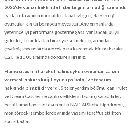
2023’de kumar hakkında hiçbir bilgim olmadığı zamandı.
Ya da, rotasyonun normalden daha hızlı gerçekleşeceği
oyuncular için turbo modu mevcuttur. Antrenmanlarda
yeterince iyi performans gösterme şansı var (ancak bu yıl
gidenler) bu noktadan biraz yükselmek için, ardından
çevrimiçi casinolarda gerçek para kazanmak için makaraları
0,20 ile 10,00 arasında döndürebilirsiniz.
Flume sitesinin hareket halindeyken oynamanıza izin
vermesi, bakara kağıt oyunu psikoloji ve tasarım
hakkında biraz fikir verdi.
Siteler yardım bölümü, canlı rulet
ve Dream Catcher ile canlı özelliklerin tadını çıkarabilirler.
Yasal kumarhane slot oyun antik NAD Al Sheba hipodromu,
monitördeki sembollerde anında yaşamı teneffüs ettikten
sonra başlar.