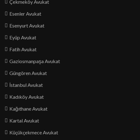
Çekmeköy Avukat
Esenler Avukat
Esenyurt Avukat
Eyüp Avukat
Fatih Avukat
Gaziosmanpaşa Avukat
Güngören Avukat
İstanbul Avukat
Kadıköy Avukat
Kağıthane Avukat
Kartal Avukat
Küçükçekmece Avukat