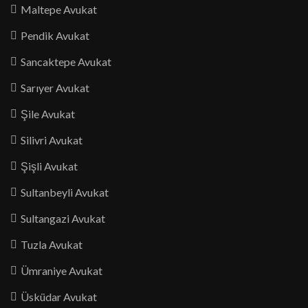
Maltepe Avukat
Pendik Avukat
Sancaktepe Avukat
Sarıyer Avukat
Şile Avukat
Silivri Avukat
Şişli Avukat
Sultanbeyli Avukat
Sultangazi Avukat
Tuzla Avukat
Ümraniye Avukat
Üsküdar Avukat