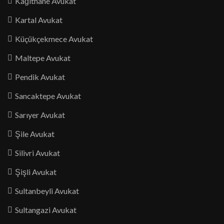
Kağıthane Avukat
Kartal Avukat
Küçükçekmece Avukat
Maltepe Avukat
Pendik Avukat
Sancaktepe Avukat
Sarıyer Avukat
Şile Avukat
Silivri Avukat
Şişli Avukat
Sultanbeyli Avukat
Sultangazi Avukat