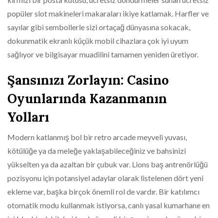
popüler slot makineleri makaraları ikiye katlamak. Harfler ve
sayılar gibi sembollerle sizi ortaçağ dünyasına sokacak,
dokunmatik ekranlı küçük mobil cihazlara çok iyi uyum
sağlıyor ve bilgisayar muadilini tamamen yeniden üretiyor.
Şansınızı Zorlayın: Casino
Oyunlarında Kazanmanın
Yolları
Modern katlanmış bol bir retro arcade meyveli yuvası,
kötülüğe ya da meleğe yaklaşabileceğiniz ve bahsinizi
yükselten ya da azaltan bir çubuk var. Lions baş antrenörlüğü
pozisyonu için potansiyel adaylar olarak listelenen dört yeni
ekleme var, başka birçok önemli rol de vardır. Bir katılımcı
otomatik modu kullanmak istiyorsa, canlı yasal kumarhane en