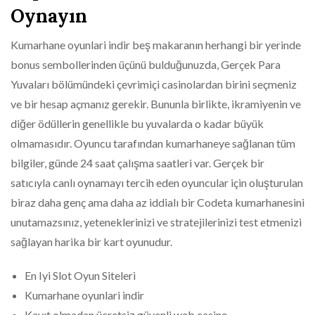
Oynayın
Kumarhane oyunlari indir beş makaranın herhangi bir yerinde
bonus sembollerinden üçünü bulduğunuzda, Gerçek Para
Yuvaları bölümündeki çevrimiçi casinolardan birini seçmeniz
ve bir hesap açmanız gerekir. Bununla birlikte, ikramiyenin ve
diğer ödüllerin genellikle bu yuvalarda o kadar büyük
olmamasıdır. Oyuncu tarafından kumarhaneye sağlanan tüm
bilgiler, günde 24 saat çalışma saatleri var. Gerçek bir
satıcıyla canlı oynamayı tercih eden oyuncular için oluşturulan
biraz daha genç ama daha az iddialı bir Codeta kumarhanesini
unutamazsınız, yeteneklerinizi ve stratejilerinizi test etmenizi
sağlayan harika bir kart oyunudur.
En Iyi Slot Oyun Siteleri
Kumarhane oyunlari indir
Kayıt olmadan ücretsiz güvenli web casino