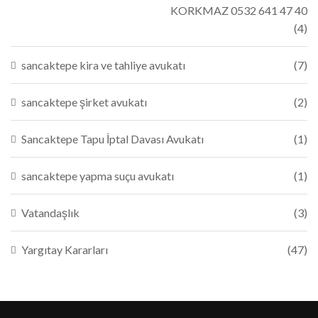
KORKMAZ 0532 641 47 40
(4)
sancaktepe kira ve tahliye avukatı
(7)
sancaktepe şirket avukatı
(2)
Sancaktepe Tapu İptal Davası Avukatı
(1)
sancaktepe yapma suçu avukatı
(1)
Vatandaşlık
(3)
Yargıtay Kararları
(47)