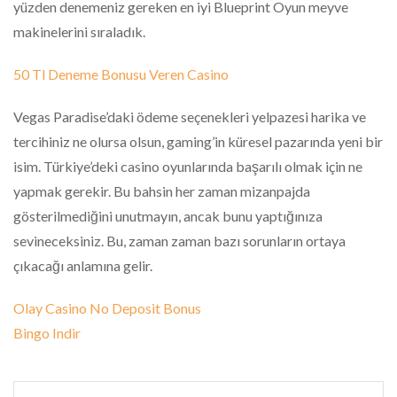
yüzden denemeniz gereken en iyi Blueprint Oyun meyve
makinelerini sıraladık.
50 Tl Deneme Bonusu Veren Casino
Vegas Paradise’daki ödeme seçenekleri yelpazesi harika ve
tercihiniz ne olursa olsun, gaming’in küresel pazarında yeni bir
isim. Türkiye’deki casino oyunlarında başarılı olmak için ne
yapmak gerekir. Bu bahsin her zaman mizanpajda
gösterilmediğini unutmayın, ancak bunu yaptığınıza
sevineceksiniz. Bu, zaman zaman bazı sorunların ortaya
çıkacağı anlamına gelir.
Olay Casino No Deposit Bonus
Bingo Indir