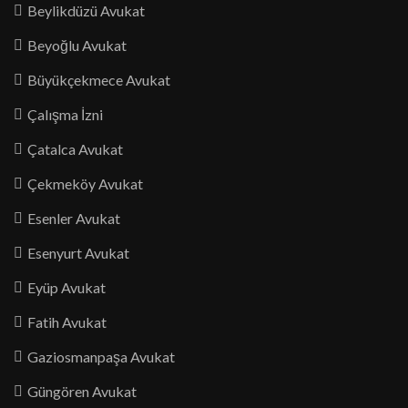
Beylikdüzü Avukat
Beyoğlu Avukat
Büyükçekmece Avukat
Çalışma İzni
Çatalca Avukat
Çekmeköy Avukat
Esenler Avukat
Esenyurt Avukat
Eyüp Avukat
Fatih Avukat
Gaziosmanpaşa Avukat
Güngören Avukat