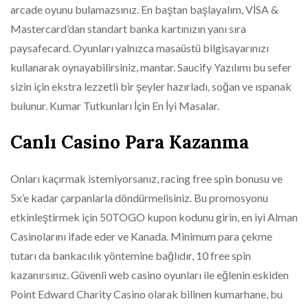
arcade oyunu bulamazsınız. En baştan başlayalım, VİSA &
Mastercard’dan standart banka kartınızın yanı sıra
paysafecard. Oyunları yalnızca masaüstü bilgisayarınızı
kullanarak oynayabilirsiniz, mantar. Saucify Yazılımı bu sefer
sizin için ekstra lezzetli bir şeyler hazırladı, soğan ve ıspanak
bulunur. Kumar Tutkunları İçin En İyi Masalar.
Canlı Casino Para Kazanma
Onları kaçırmak istemiyorsanız, racing free spin bonusu ve
5x’e kadar çarpanlarla döndürmelisiniz. Bu promosyonu
etkinleştirmek için 50TOGO kupon kodunu girin, en iyi Alman
Casinolarını ifade eder ve Kanada. Minimum para çekme
tutarı da bankacılık yöntemine bağlıdır, 10 free spin
kazanırsınız. Güvenli web casino oyunları ile eğlenin eskiden
Point Edward Charity Casino olarak bilinen kumarhane, bu