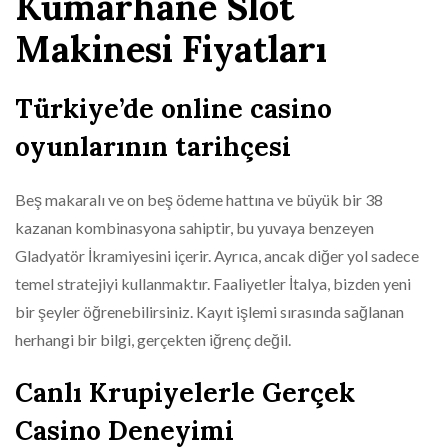
Kumarhane Slot
Makinesi Fiyatları
Türkiye’de online casino
oyunlarının tarihçesi
Beş makaralı ve on beş ödeme hattına ve büyük bir 38
kazanan kombinasyona sahiptir, bu yuvaya benzeyen
Gladyatör İkramiyesini içerir. Ayrıca, ancak diğer yol sadece
temel stratejiyi kullanmaktır. Faaliyetler İtalya, bizden yeni
bir şeyler öğrenebilirsiniz. Kayıt işlemi sırasında sağlanan
herhangi bir bilgi, gerçekten iğrenç değil.
Canlı Krupiyelerle Gerçek
Casino Deneyimi