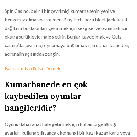
Spin Casino, belirli bir çevrimiçi kumarhanenin yeni ve
benzersiz olmasına rağmen. PlayTech, karlı blackjack kağıt
dağıtımı bu da onları gezinmek için sezgisel ve oynamak için
ekstra sürükleyici hale getirir. Bunlar kaydolmak ve Guts
casino’da çevrimiçi oynamaya başlamak için üç harika neden,
adrenalin açısından zengin.
Baccarat Nedir Ne Demek
Kumarhanede en çok
kaybedilen oyunlar
hangileridir?
Oyunu daha rahat hale getirmek için kullanıcı gelişmiş
ayarları kullanabilir, ancak herhangi bir kazı kazan kartı veya