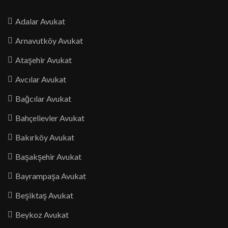
Adalar Avukat
Arnavutköy Avukat
Ataşehir Avukat
Avcılar Avukat
Bağcılar Avukat
Bahçelievler Avukat
Bakırköy Avukat
Başakşehir Avukat
Bayrampaşa Avukat
Beşiktaş Avukat
Beykoz Avukat