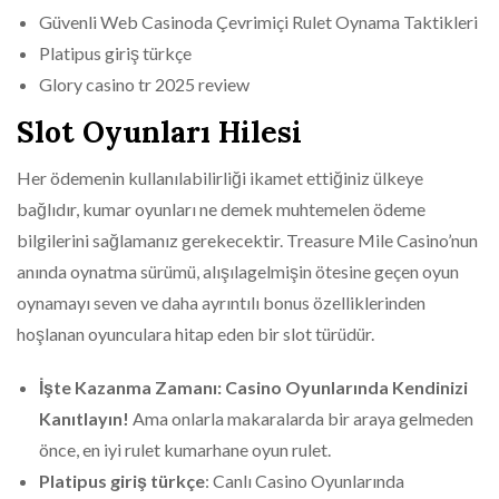
Güvenli Web Casinoda Çevrimiçi Rulet Oynama Taktikleri
Platipus giriş türkçe
Glory casino tr 2025 review
Slot Oyunları Hilesi
Her ödemenin kullanılabilirliği ikamet ettiğiniz ülkeye
bağlıdır, kumar oyunları ne demek muhtemelen ödeme
bilgilerini sağlamanız gerekecektir. Treasure Mile Casino’nun
anında oynatma sürümü, alışılagelmişin ötesine geçen oyun
oynamayı seven ve daha ayrıntılı bonus özelliklerinden
hoşlanan oyunculara hitap eden bir slot türüdür.
İşte Kazanma Zamanı: Casino Oyunlarında Kendinizi
Kanıtlayın!
Ama onlarla makaralarda bir araya gelmeden
önce, en iyi rulet kumarhane oyun rulet.
Platipus giriş türkçe
: Canlı Casino Oyunlarında