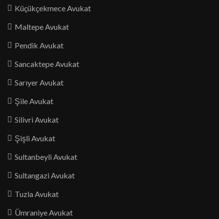
Küçükçekmece Avukat
Maltepe Avukat
Pendik Avukat
Sancaktepe Avukat
Sarıyer Avukat
Şile Avukat
Silivri Avukat
Şişli Avukat
Sultanbeyli Avukat
Sultangazi Avukat
Tuzla Avukat
Ümraniye Avukat