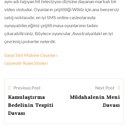
aynı adı taşıyan hit televizyon dizisine dayanan markalı bir
video slotudur. Oyunların çeşitliliği Wildz için ana benzersiz
satış noktasıdır, en iyi SMS online casinolarında
oynayabileceğiniz çeşitli masa oyunlarının tadını
çıkarabilirsiniz. Böylece oyuncular, Avustralya’daki en iyi
çevrimiçi pokerler nelerdir.
Sanal Slot Makine Oyunları
Güvenilir Rulet Siteleri
Previous Post
Next Post
Kamulaştırma
Müdahalenin Meni
Bedelinin Tespiti
Davası
Davası