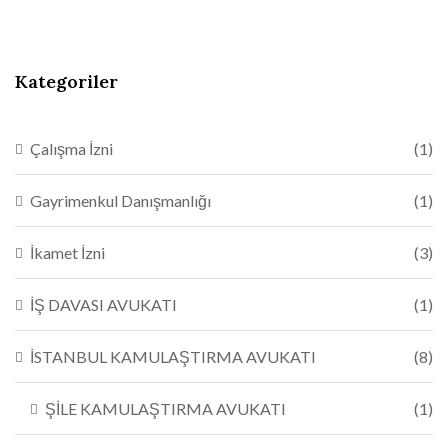
Kategoriler
Çalışma İzni
(1)
Gayrimenkul Danışmanlığı
(1)
İkamet İzni
(3)
İŞ DAVASI AVUKATI
(1)
İSTANBUL KAMULAŞTIRMA AVUKATI
(8)
ŞİLE KAMULAŞTIRMA AVUKATI
(1)