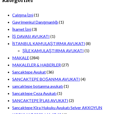
Kategoriler
Çalışma İzni
(1)
Gayrimenkul Danışmanlığı
(1)
İkamet İzni
(3)
İŞ DAVASI AVUKATI
(1)
İSTANBUL KAMULAŞTIRMA AVUKATI
(8)
ŞİLE KAMULAŞTIRMA AVUKATI
(1)
MAKALE
(284)
MAKALELER & HABERLER
(27)
Sancaktepe Avukat
(36)
SANCAKTEPE BOŞANMA AVUKATI
(4)
sancaktepe boşanma avukatı
(1)
Sancaktepe Ceza Avukatı
(1)
SANCAKTEPE İFLAS AVUKATI
(2)
Sancaktepe Kira Hukuku Avukatı Selver AKKOYUN