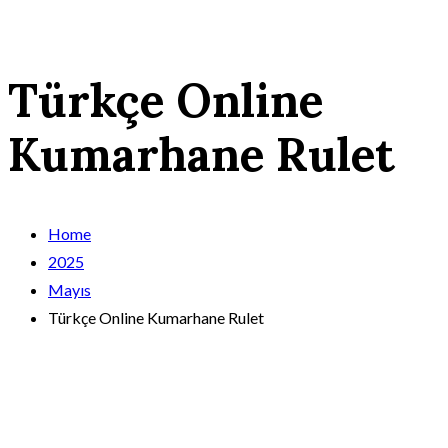
Türkçe Online
Kumarhane Rulet
Home
2025
Mayıs
Türkçe Online Kumarhane Rulet