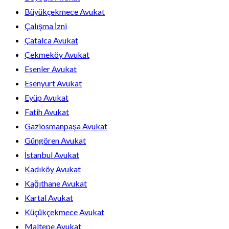
Büyükçekmece Avukat
Çalışma İzni
Çatalca Avukat
Çekmeköy Avukat
Esenler Avukat
Esenyurt Avukat
Eyüp Avukat
Fatih Avukat
Gaziosmanpaşa Avukat
Güngören Avukat
İstanbul Avukat
Kadıköy Avukat
Kağıthane Avukat
Kartal Avukat
Küçükçekmece Avukat
Maltepe Avukat