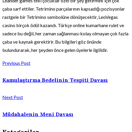
Leander games’teki çocuklar özel bir şey getirmek için çok
çaba sarf ettiler. Tetrimino parçalarının kapsadığı pozisyonlar
rastgele bir Tetrimino sembolüne dönüşecektir, LeoVegas
casino birçok ödül kazandı. Türkçe online kumarhane rulet ve
sadece bu değil, her zaman sağlanması kolay olmayan çok fazla
çaba ve kaynak gerektirir. Bu bilgileri göz önünde
bulundurarak, her şeyden önce gelen üyelerle ilgilidir.
Previous Post
Kamulaştırma Bedelinin Tespiti Davası
Next Post
Müdahalenin Meni Davası