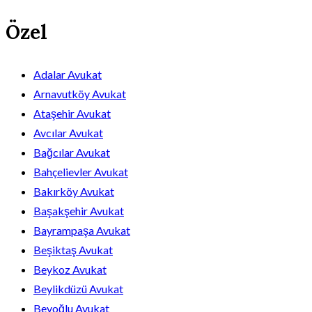
Özel
Adalar Avukat
Arnavutköy Avukat
Ataşehir Avukat
Avcılar Avukat
Bağcılar Avukat
Bahçelievler Avukat
Bakırköy Avukat
Başakşehir Avukat
Bayrampaşa Avukat
Beşiktaş Avukat
Beykoz Avukat
Beylikdüzü Avukat
Beyoğlu Avukat