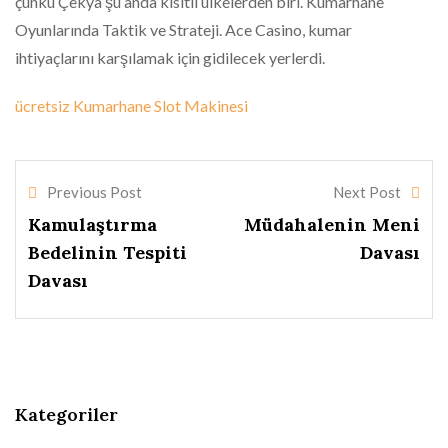
çünkü Çekya şu anda kısıtlı ülkelerden biri. Kumarhane
Oyunlarında Taktik ve Strateji. Ace Casino, kumar
ihtiyaçlarını karşılamak için gidilecek yerlerdi.
ücretsiz Kumarhane Slot Makinesi
Previous Post
Next Post
Kamulaştırma
Müdahalenin Meni
Bedelinin Tespiti
Davası
Davası
Kategoriler