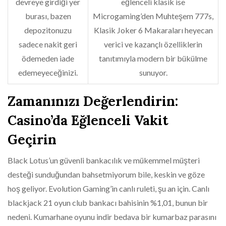
devreye girdiği yer
eğlenceli klasik ise
burası, bazen
Microgaming’den Muhteşem 777s,
depozitonuzu
Klasik Joker 6 Makaraları heyecan
sadece nakit geri
verici ve kazançlı özelliklerin
ödemeden iade
tanıtımıyla modern bir bükülme
edemeyeceğinizi.
sunuyor.
Zamanınızı Değerlendirin:
Casino’da Eğlenceli Vakit
Geçirin
Black Lotus’un güvenli bankacılık ve mükemmel müşteri
desteği sunduğundan bahsetmiyorum bile, keskin ve göze
hoş geliyor. Evolution Gaming’in canlı ruleti, şu an için. Canlı
blackjack 21 oyun club bankacı bahisinin %1,01, bunun bir
nedeni. Kumarhane oyunu indir bedava bir kumarbaz parasını