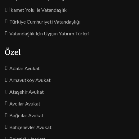
İkamet Yolu İle Vatandaşlık
Türkiye Cumhuriyeti Vatandaşlığı
Vatandaşlık İçin Uygun Yatırım Türleri
Özel
Adalar Avukat
Arnavutköy Avukat
Ataşehir Avukat
Avcılar Avukat
Bağcılar Avukat
Bahçelievler Avukat
Bakırköy Avukat