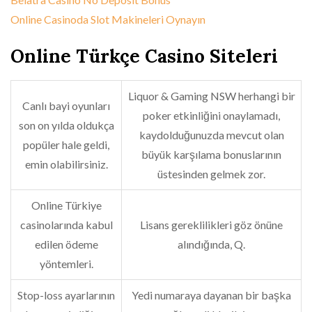
Online Casinoda Slot Makineleri Oynayın
Online Türkçe Casino Siteleri
Liquor & Gaming NSW herhangi bir
Canlı bayi oyunları
poker etkinliğini onaylamadı,
son on yılda oldukça
kaydolduğunuzda mevcut olan
popüler hale geldi,
büyük karşılama bonuslarının
emin olabilirsiniz.
üstesinden gelmek zor.
Online Türkiye
casinolarında kabul
Lisans gereklilikleri göz önüne
edilen ödeme
alındığında, Q.
yöntemleri.
Stop-loss ayarlarının
Yedi numaraya dayanan bir başka