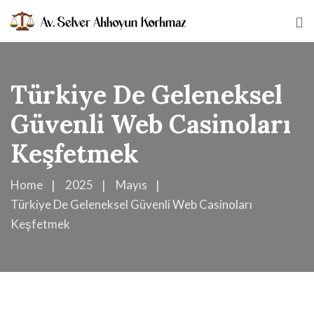
Türkiye De Geleneksel
Güvenli Web Casinoları
Keşfetmek
Home
2025
Mayıs
Türkiye De Geleneksel Güvenli Web Casinoları
Keşfetmek